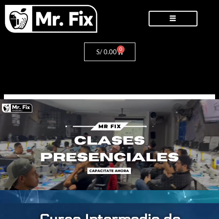
Ir
al
contenido
0
Cart
S/
0.00