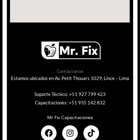
Contáctanos
Estamos ubicados en Av. Petit Thouars 1029, Lince – Lima
Soporte Técnico: +51 927 799 423
Capacitaciones: +51 935 142 832
Mr Fix Capacitaciones
F
I
T
a
n
i