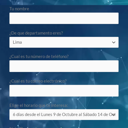
Tu nombre
¿De que departamento eres?
¿Cual es tu número de teléfono?
¿Cual es tu correo electrónico?
Elige el horario que te interesa: